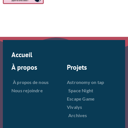
Accueil
À propos
Projets
À propos de nous
Astronomy on tap
Nous rejoindre
Space Night
Escape Game
Vivalys
Archives