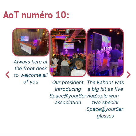
AoT numéro 10:
Always here at
the front desk
to welcome all
of you
Our president
The Kahoot was
Look
introducing
a big hit as five
just
Space@yourService'
people won
ne
association
two special
Space@yourService'
glasses